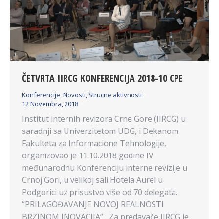
ČETVRTA IIRCG KONFERENCIJA 2018-10 CPE
Konferencije
,
Novosti
,
Strucne aktivnosti
12 Novembra, 2018
Institut internih revizora Crne Gore (IIRCG) u
saradnji sa Univerzitetom UDG, i Dekanom
Fakulteta za Informacione Tehnologije,
organizovao je 11.10.2018 godine IV
međunarodnu Konferenciju interne revizije u
Crnoj Gori, u velikoj sali Hotela Aurel u
Podgorici uz prisustvo više od 70 delegata.
“PRILAGOĐAVANJE NOVOJ REALNOSTI
BRZINOM INOVACIJA” Za predavače IIRCG je