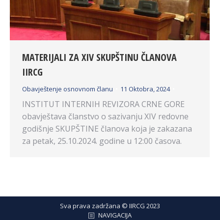
MATERIJALI ZA XIV SKUPŠTINU ČLANOVA
IIRCG
Obavještenje osnovnom članu
11 Oktobra, 2024
INSTITUT INTERNIH REVIZORA CRNE GORE
obavještava članstvo o sazivanju XIV redovne
godišnje SKUPŠTINE članova koja je zakazana
za petak, 25.10.2024. godine u 12:00 časova.
Sva prava zadržana © IIRCG 2023
NAVIGACIJA