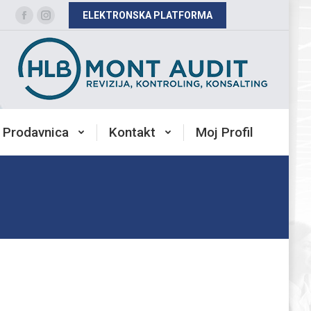
ELEKTRONSKA PLATFORMA
Facebook
Instagram
page
page
opens
opens
in
in
new
new
window
window
Prodavnica
Kontakt
Moj Profil