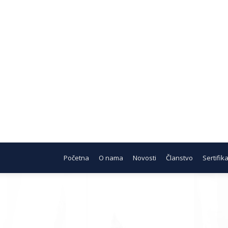
Početna
O nama
Novosti
Članstvo
Sertifika