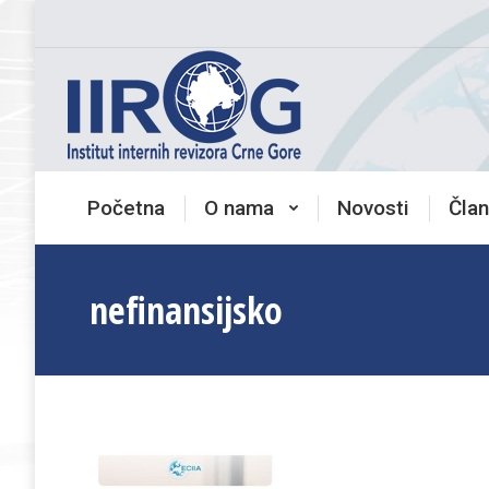
Početna
O nama
Novosti
Član
nefinansijsko