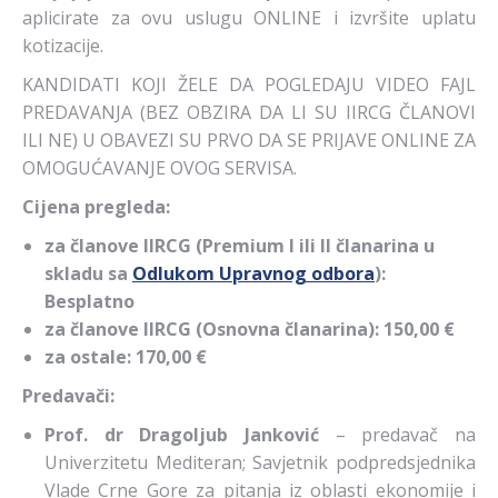
aplicirate za ovu uslugu ONLINE i izvršite uplatu
kotizacije.
KANDIDATI KOJI ŽELE DA POGLEDAJU VIDEO FAJL
PREDAVANJA (BEZ OBZIRA DA LI SU IIRCG ČLANOVI
ILI NE) U OBAVEZI SU PRVO DA SE PRIJAVE ONLINE ZA
OMOGUĆAVANJE OVOG SERVISA.
Cijena pregleda:
za članove IIRCG (Premium I ili II članarina u
skladu sa
Odlukom Upravnog odbora
):
Besplatno
za članove IIRCG (Osnovna članarina): 150,00 €
za ostale: 170,00 €
Predavači:
Prof. dr Dragoljub Janković
– predavač na
Univerzitetu Mediteran; Savjetnik podpredsjednika
Vlade Crne Gore za pitanja iz oblasti ekonomije i