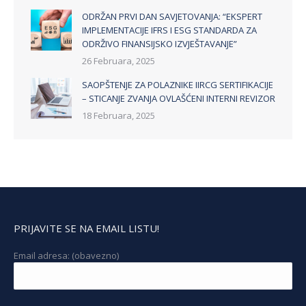
ODRŽAN PRVI DAN SAVJETOVANJA: “EKSPERT
IMPLEMENTACIJE IFRS I ESG STANDARDA ZA
ODRŽIVO FINANSIJSKO IZVJEŠTAVANJE”
26 Februara, 2025
SAOPŠTENJE ZA POLAZNIKE IIRCG SERTIFIKACIJE
– STICANJE ZVANJA OVLAŠĆENI INTERNI REVIZOR
18 Februara, 2025
PRIJAVITE SE NA EMAIL LISTU!
Email adresa: (obavezno)