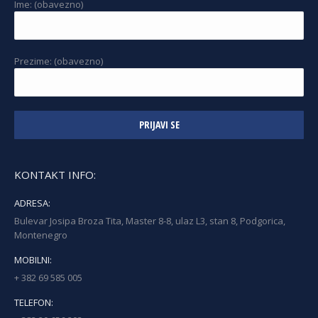
Ime: (obavezno)
Prezime: (obavezno)
KONTAKT INFO:
ADRESA:
Bulevar Josipa Broza Tita, Master 8-8, ulaz L3, stan 8, Podgorica,
Montenegro
MOBILNI:
+ 382 69 585 005
TELEFON: