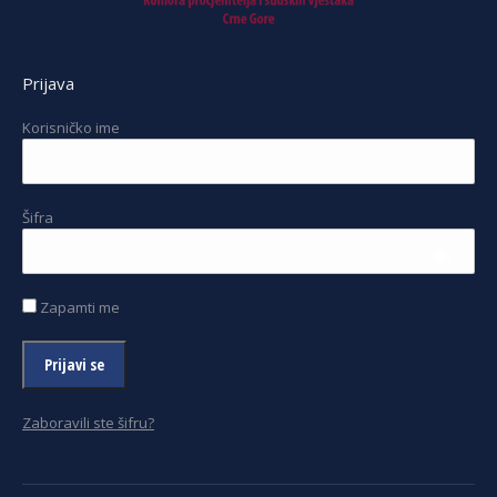
Prijava
Korisničko ime
Šifra
Zapamti me
Zaboravili ste šifru?